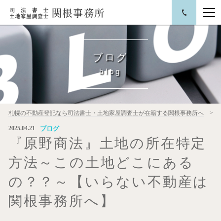
ブログ
blog
札幌の不動産登記なら司法書士・土地家屋調査士が在籍する関根事務所へ
ブログ
2025.04.21
『原野商法』土地の所在特定
方法～この土地どこにある
の？？～【いらない不動産は
関根事務所へ】